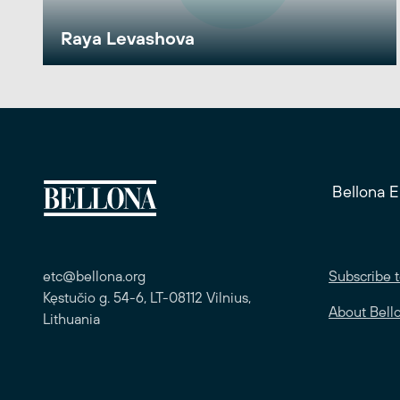
Raya Levashova
Bellona 
etc@bellona.org
Subscribe t
Kęstučio g. 54-6, LT-08112 Vilnius,
About Bell
Lithuania