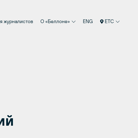
я журналистов
О «Беллоне»
ENG
ETC
ий