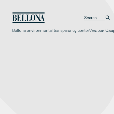
Перейти
к
содержимому
Bellona environmental transparency center
Андрей Ожа